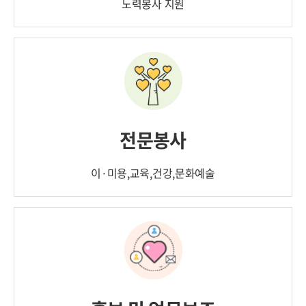
노력봉사 지원
전문봉사
이·미용,교육,건강,문화예술