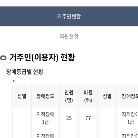
거주인현황
직원현황
거주인(이용자) 현황
장애등급별 현황
>
인원
비율
성별
장애정도
성별
장애정
(명)
(%)
지적장애
지적장
25
77
1급
1급
지적장애
지적장