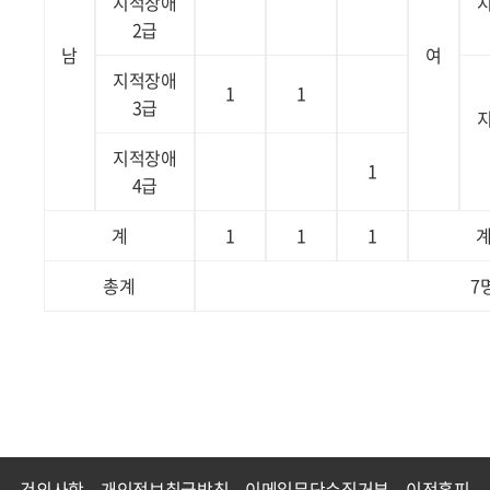
지적장애
2급
남
여
지적장애
1
1
3급
지적장애
1
4급
계
1
1
1
총계
7
건의사항
개인정보취급방침
이메일무단수집거부
이전홈피