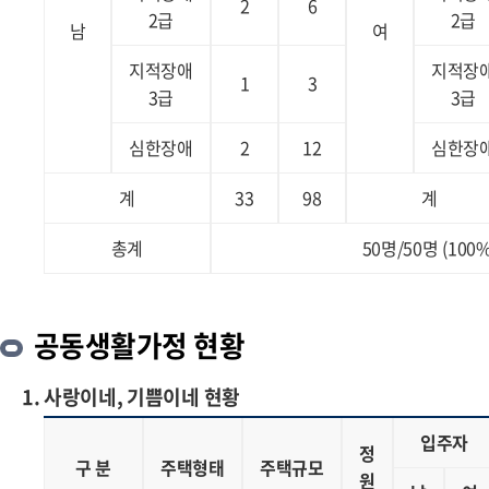
2
6
2급
2급
남
여
지적장애
지적장
1
3
3급
3급
심한장애
2
12
심한장
계
33
98
계
총계
50명/50명 (100%
공동생활가정 현황
1. 사랑이네, 기쁨이네 현황
입주자
정
구 분
주택형태
주택규모
원