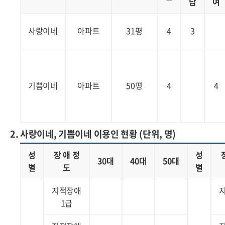
남
여
사랑이네
아파트
31평
4
3
기쁨이네
아파트
50평
4
4
2. 사랑이네, 기쁨이네 이용인 현황 (단위, 명)
성
장 애 정
성
30대
40대
50대
별
도
별
지적장애
1급