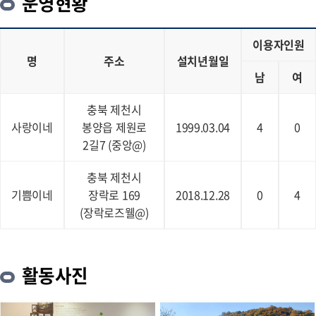
운영현황
이용자인원
명
주소
설치년월일
남
여
충북 제천시
사랑이네
봉양읍 제원로
1999.03.04
4
0
2길7 (중앙@)
충북 제천시
기쁨이네
장락로 169
2018.12.28
0
4
(장락로즈웰@)
활동사진