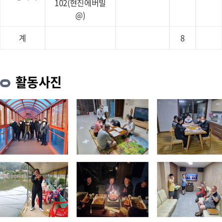
102(현진에버빌
@)
계
8
활동사진