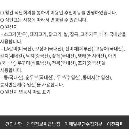
❍ 월간 식단회의를 통하여 이용인 추천메뉴를 반영하였습니다.
❍ 식단표는 사정에 따라서 변경될 수 있습니다.
❍ 원산지
- 소고기(한우), 돼지고기, 닭고기, 쌀, 잡곡, 고추가루, 배추 국내산을
사용합니다.
- LA갈비(미국산), 오징어(국내산), 진미채(페루산), 고등어(국내산),
갈치(세네갈), 낙지(중국산), 꽃게(국내산), 명태(러시아산), 아귀
(국내산), 쭈꾸미(베트남산), 전복(국내산), 조기(중국산)을
사용합니다.
- 콩(국내산), 순두부(국내산), 두부(수입산), 콩비지(수입산),
콩자반완제(수입산)을 사용합니다.
❍ 원산지 변동시 따로 표기
건의사항
개인정보취급방침
이메일무단수집거부
이전홈피