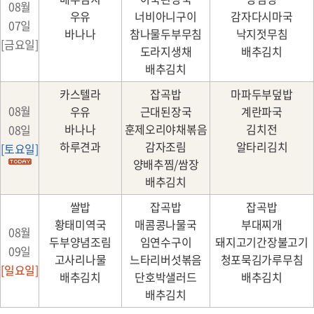
08월
우유
너비아니구이
감자다시마국
07일
바나나
참나물두부무침
낙지젓무침
[금요일]
도라지생채
배추김치
배추김치
카스텔라
잡곡밥
마파두부덮밥
08월
우유
근대된장국
계란파국
바나나
훈제오리야채볶음
김치전
08일
하루견과
감자조림
알타리김치
[토요일]
양배추찜/쌈장
배추김치
쌀밥
잡곡밥
잡곡밥
황태미역국
매콤콩나물국
부대찌개
08월
두부양념조림
임연수구이
돼지고기간장불고기
09일
고사리나물
느타리버섯볶음
청포묵김가루무침
[일요일]
배추김치
단호박샐러드
배추김치
배추김치