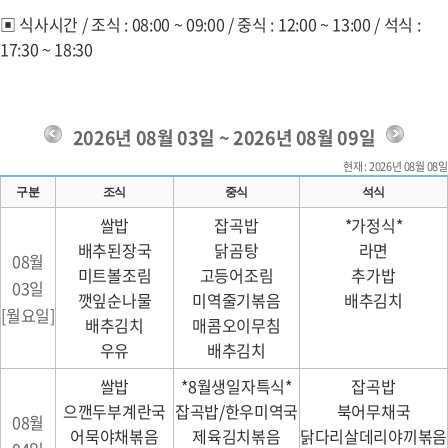
▣
식사시간 /
조식 : 08:00 ~ 09:00 / 중식 : 12:00 ~ 13:00 / 석식 :
17:30 ~ 18:30
2026년 08월 03일 ~ 2026년 08월 09일
현재 : 2026년 08월 08일
구분
조식
중식
석식
쌀밥
잡곡밥
*가정식*
배추된장국
닭곰탕
라면
08월
미트볼조림
고등어조림
추가밥
03일
깻잎순나물
미역줄기볶음
배추김치
[월요일]
배추김치
매콤오이무침
우유
배추김치
쌀밥
*8월생일자특식*
잡곡밥
으깬두부계란국
잡곡밥/한우미역국
북어무채국
08월
어묵야채볶음
제육김치볶음
닭다리살데리야끼볶음