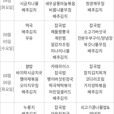
04일
시금치나물
새우살통마늘볶음
청경채무침
[화요일]
배추김치
비름나물무침
배추김치
배추김치
떡국
잡곡밥
잡곡밥
배추김치
해물짬뽕국
소고기버섯국
08월
우유
계란찜
전분두부구이/양념장
05일
알감자조림
쑥갓나물무침
[수요일]
미나리나물
배추김치
배추김치
쌀밥
카레라이스
잡곡밥
바지락시금치국
잡곡밥
참치김치찌개
08월
햄야채볶음
팽이버섯된장국
코다리조림
06일
오이지무침
떡국떡떡볶이
가지양파볶음
[목요일]
배추김치
어린잎샐러드
배추김치
배추김치
누룽지
잡곡밥
쇠고기콩나물밥&
배추김치
아욱된장국
양념장